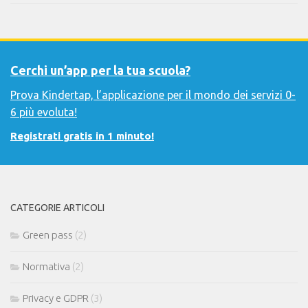
Cerchi un’app per la tua scuola?
Prova Kindertap, l’applicazione per il mondo dei servizi 0-
6 più evoluta!
Registrati gratis in 1 minuto!
CATEGORIE ARTICOLI
Green pass
(2)
Normativa
(2)
Privacy e GDPR
(3)