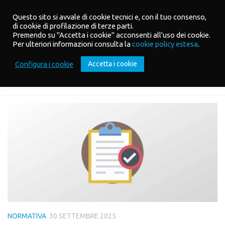
Salta al contenuto
Questo sito si avvale di cookie tecnici e, con il tuo consenso,
di cookie di profilazione di terze parti.
Premendo su "Accetta i cookie" acconsenti all'uso dei cookie.
Per ulteriori informazioni consulta la
cookie policy estesa
.
Configura i cookie
Accetta i cookie
BLOG DI KINDERTAP, L'APP PER SERVIZI 0-6
BLOG
NORMATIVA
30 SETTEMBRE 2025