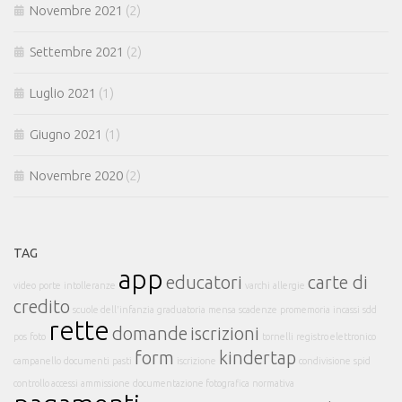
Novembre 2021
(2)
Settembre 2021
(2)
Luglio 2021
(1)
Giugno 2021
(1)
Novembre 2020
(2)
TAG
app
educatori
carte di
video
porte
intolleranze
varchi
allergie
credito
scuole dell'infanzia
graduatoria
mensa
scadenze
promemoria
incassi
sdd
rette
domande
iscrizioni
pos
foto
tornelli
registro elettronico
form
kindertap
campanello
documenti
pasti
iscrizione
condivisione
spid
controllo accessi
ammissione
documentazione fotografica
normativa