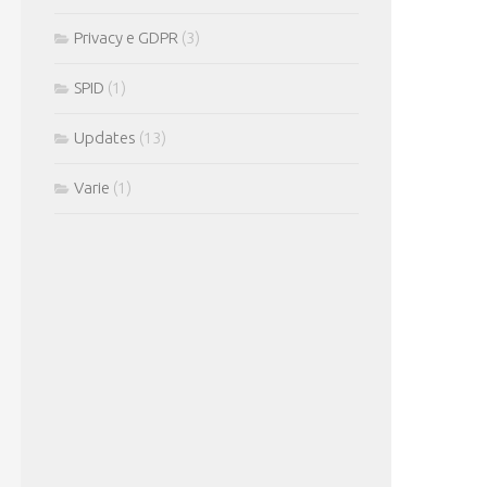
Privacy e GDPR
(3)
SPID
(1)
Updates
(13)
Varie
(1)