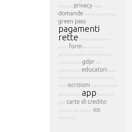
privacy
fotografica
incassi
domande
controllo accessi
allergie
green pass
pagamenti
rette
mensa
scuola infanzia
form
sezioni
iscrizione
scuole
paritarie
graduatoria
video
ammissione
gdpr
firma elettronica
pasti
educatori
intolleranze
sdd
scuole
dell'infanzia
campanello
documenti
foto
iscrizioni
varchi
registro elettronico
app
paritaria
tornelli
promemoria
carte di credito
porte
ios
normativa
spid
scadenze
condivisione