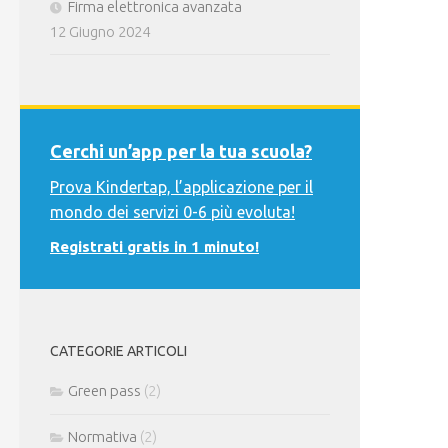
Firma elettronica avanzata
12 Giugno 2024
Cerchi un’app per la tua scuola?
Prova Kindertap, l’applicazione per il
mondo dei servizi 0-6 più evoluta!
Registrati gratis in 1 minuto!
CATEGORIE ARTICOLI
Green pass
(2)
Normativa
(2)