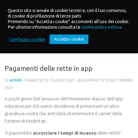
Salta al contenuto
Questo sito si avvale di cookie tecnici e, con il tuo consenso,
di cookie di profilazione di terze parti.
Premendo su "Accetta i cookie" acconsenti all'uso dei cookie.
Per ulteriori informazioni consulta la
cookie policy estesa
.
Configura i cookie
Accetta i cookie
UPDATES
Pagamenti delle rette in app
DI
ADMIN
· PUBBLICATO
7 LUGLIO 2021
· AGGIORNATO
19 SETTEMBRE
2021
A pochi giorni dall’annuncio dell’imminente rilascio dell’app
educatori per iOS siamo desiderosi di presentarti un’altra
grandiosa novità che arricchirà ulteriormente il carnet delle
funzioni di Kindertap.
Ti piacerebbe
accorciare i tempi di incasso
delle rette?