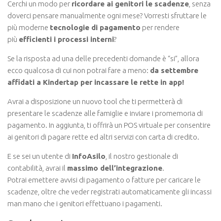
Cerchi un modo per
ricordare ai genitori le scadenze
, senza
doverci pensare manualmente ogni mese? Vorresti sfruttare le
più moderne
tecnologie di pagamento
per rendere
più
efficienti i processi interni
?
Se la risposta ad una delle precedenti domande è “si”, allora
ecco qualcosa di cui non potrai fare a meno:
da settembre
affidati a Kindertap per incassare le rette in app!
Avrai a disposizione un nuovo tool che ti permetterà di
presentare le scadenze alle famiglie e inviare i promemoria di
pagamento. In aggiunta, ti offrirà un POS virtuale per consentire
ai genitori di pagare rette ed altri servizi con carta di credito.
E se sei un utente di
InfoAsilo
, il nostro gestionale di
contabilità, avrai il
massimo dell’integrazione
.
Potrai emettere avvisi di pagamento o fatture per caricare le
scadenze, oltre che veder registrati automaticamente gli incassi
man mano che i genitori effettuano i pagamenti.