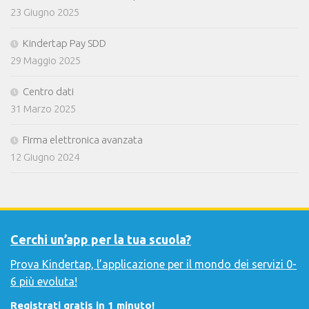
23 Giugno 2025
Kindertap Pay SDD
29 Maggio 2025
Centro dati
31 Marzo 2025
Firma elettronica avanzata
12 Giugno 2024
Cerchi un’app per la tua scuola?
Prova Kindertap, l’applicazione per il mondo dei servizi 0-
6 più evoluta!
Registrati gratis in 1 minuto!