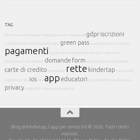
TAG
gdpr
iscrizioni
tornelli
documentazione fotografica
sezioni
documenti
green pass
normativa
video
controllo accessi
pasti
promemoria
varchi
paritaria
pagamenti
scuola infanzia
campanello
allergie
incassi
firma
domande
form
elettronica
scuole paritarie
sdd
condivisione
graduatoria
rette
carte di credito
kindertap
ammissione
mensa
porte
app
ios
educatori
intolleranze
pos
foto
registro elettronico
iscrizione
privacy
scuole dell'infanzia
spid
scadenze
Blog di Kindertap, l'app per servizi 0-6 © 2026. Tutti i diritti
riservati.