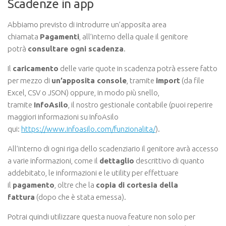
Scadenze in app
Abbiamo previsto di introdurre un’apposita area
chiamata
Pagamenti
, all’interno della quale il genitore
potrà
consultare ogni scadenza
.
Il
caricamento
delle varie quote in scadenza potrà essere fatto
per mezzo di
un’apposita console
, tramite
import
(da file
Excel, CSV o JSON) oppure, in modo più snello,
tramite
InfoAsilo
, il nostro gestionale contabile (puoi reperire
maggiori informazioni su InfoAsilo
qui:
https://www.infoasilo.com/funzionalita/
).
All’interno di ogni riga dello scadenziario il genitore avrà accesso
a varie informazioni, come il
dettaglio
descrittivo di quanto
addebitato, le informazioni e le utility per effettuare
il
pagamento
, oltre che la
copia di cortesia della
fattura
(dopo che è stata emessa).
Potrai quindi utilizzare questa nuova feature non solo per